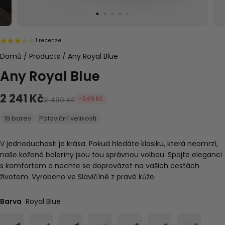
1 recenze
Domů
/
Products
/
Any Royal Blue
Any Royal Blue
2 241 Kč
-249 Kč
2 490 Kč
19 barev
Poloviční velikosti
V jednoduchosti je krása. Pokud hledáte klasiku, která neomrzí,
naše kožené baleríny jsou tou správnou volbou. Spojte eleganci
s komfortem a nechte se doprovázet na vašich cestách
životem. Vyrobeno ve Slavičíně z pravé kůže.
Barva
Royal Blue