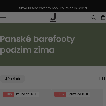
řejít k textu
Sleva 10 % na všechny boty | Pouze do 16. srpna
Panské barefooty
podzim zima
Třídit
- 10%
Pouze do 16. 8.
- 10%
Pouze do 16. 8.