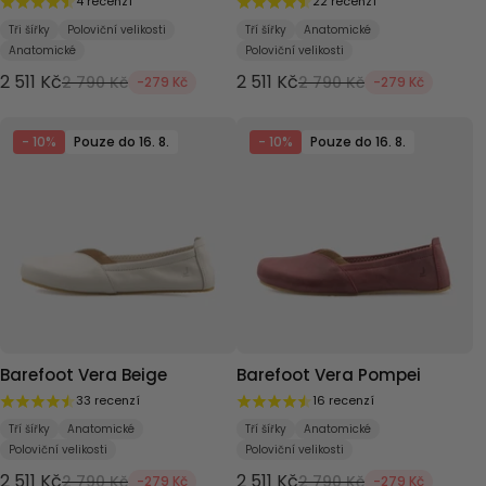
4 recenzí
22 recenzí
Tři šířky
Poloviční velikosti
Tří šířky
Anatomické
Anatomické
Poloviční velikosti
2 511 Kč
2 511 Kč
2 790 Kč
2 790 Kč
-279 Kč
-279 Kč
- 10%
Pouze do 16. 8.
- 10%
Pouze do 16. 8.
Barefoot Vera Beige
Barefoot Vera Pompei
33 recenzí
16 recenzí
Tří šířky
Anatomické
Tří šířky
Anatomické
Poloviční velikosti
Poloviční velikosti
2 511 Kč
2 511 Kč
2 790 Kč
2 790 Kč
-279 Kč
-279 Kč