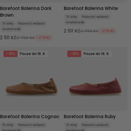
Barefoot Balerina Dark
Barefoot Balerina White
Brown
Tři šířky
Poloviční velikosti
Anatomické
Tři šířky
Poloviční velikosti
Anatomické
2 511 Kč
2 790 Kč
-279 Kč
2 511 Kč
2 790 Kč
-279 Kč
- 10%
Pouze do 16. 8.
- 10%
Pouze do 16. 8.
Barefoot Balerina Cognac
Barefoot Balerina Ruby
Tři šířky
Poloviční velikosti
Tři šířky
Poloviční velikosti
Anatomické
Anatomické