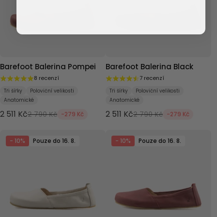
Barefoot Balerina Pompei
Barefoot Balerina Black
8 recenzí
7 recenzí
Tři šířky
Poloviční velikosti
Tři šířky
Poloviční velikosti
Anatomické
Anatomické
2 511 Kč
2 511 Kč
2 790 Kč
2 790 Kč
-279 Kč
-279 Kč
- 10%
Pouze do 16. 8.
- 10%
Pouze do 16. 8.