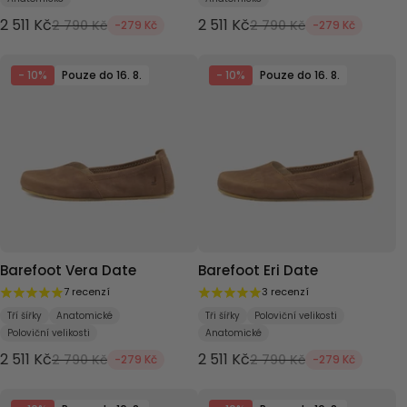
2 511 Kč
2 511 Kč
2 790 Kč
2 790 Kč
-279 Kč
-279 Kč
- 10%
Pouze do 16. 8.
- 10%
Pouze do 16. 8.
Barefoot Vera Date
Barefoot Eri Date
7 recenzí
3 recenzí
Tří šířky
Anatomické
Tři šířky
Poloviční velikosti
Poloviční velikosti
Anatomické
2 511 Kč
2 511 Kč
2 790 Kč
2 790 Kč
-279 Kč
-279 Kč