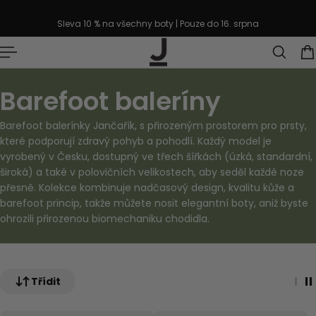
řejít k textu
Sleva 10 % na všechny boty | Pouze do 16. srpna
Barefoot baleríny
Barefoot balerínky Jančařík, s přirozeným prostorem pro prsty,
které podporují zdravý pohyb a pohodlí. Každý model je
vyrobený v Česku, dostupný ve třech šířkách (úzká, standardní,
široká) a také v polovičních velikostech, aby seděl každé noze
přesně. Kolekce kombinuje nadčasový design, kvalitu kůže a
barefoot princip, takže můžete nosit elegantní boty, aniž byste
ohrozili přirozenou biomechaniku chodidla.
Třídit