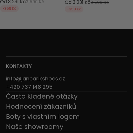
Od 3 231 Kč
3 590 Kč
Od 3 231 Kč
3 590 Kč
-359 Kč
-359 Kč
KONTAKTY
info@jancarikshoes.cz
+420 737 148 295
Často kladené otázky
Hodnocení zákazníků
Boty s vlastním logem
Naše showroomy