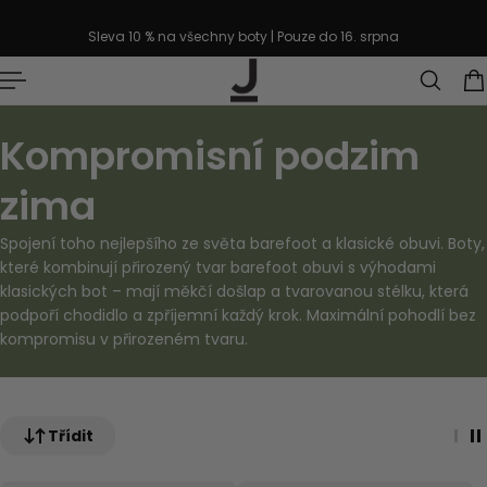
řejít k textu
Sleva 10 % na všechny boty | Pouze do 16. srpna
Kompromisní podzim
zima
Spojení toho nejlepšího ze světa barefoot a klasické obuvi. Boty,
které kombinují přirozený tvar barefoot obuvi s výhodami
klasických bot – mají
měkčí došlap a tvarovanou stélku
, která
podpoří chodidlo a zpříjemní každý krok. Maximální pohodlí bez
kompromisu v přirozeném tvaru.
Třídit