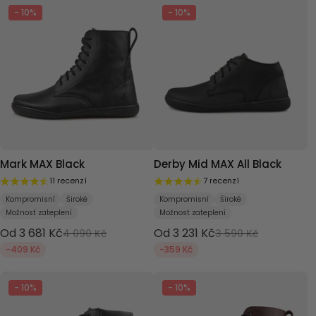
- 10%
- 10%
Mark MAX Black
Derby Mid MAX All Black
11 recenzí
7 recenzí
Kompromisní
Široké
Kompromisní
Široké
Možnost zateplení
Možnost zateplení
Od 3 681 Kč
Od 3 231 Kč
4 090 Kč
3 590 Kč
-409 Kč
-359 Kč
- 10%
- 10%