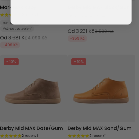
Mark MAX Ruby
Derby Mid MAX Black/Gum
2 recenzí
Kompromisní
Široké
Možnost zateplení
Kompromisní
Široké
Možnost zateplení
Od 3 231 Kč
3 590 Kč
Od 3 681 Kč
4 090 Kč
-359 Kč
-409 Kč
- 10%
- 10%
Derby Mid MAX Date/Gum
Derby Mid MAX Sand/Gum
2 recenzí
2 recenzí