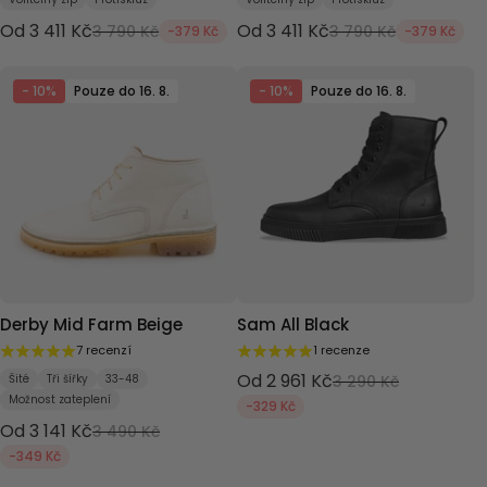
Od 3 411 Kč
Od 3 411 Kč
3 790 Kč
3 790 Kč
-379 Kč
-379 Kč
- 10%
Pouze do 16. 8.
- 10%
Pouze do 16. 8.
Derby Mid Farm Beige
Sam All Black
7 recenzí
1 recenze
Od 2 961 Kč
Šité
Tři šířky
33-48
3 290 Kč
Možnost zateplení
-329 Kč
Od 3 141 Kč
3 490 Kč
-349 Kč