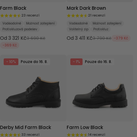
Farm Black
Mark Dark Brown
23 recenzí
21 recenzí
Voděodolné
Možnost zateplení
Voděodolné
Možnost zateplení
Protiskluzová podešev
Volitelný zip
Protiskluz
Od 3 321 Kč
Od 3 411 Kč
3 690 Kč
3 790 Kč
-379 Kč
-369 Kč
- 10%
Pouze do 16. 8.
- 1%
Pouze do 16. 8.
Derby Mid Farm Black
Farm Low Black
33 recenzí
14 recenzí