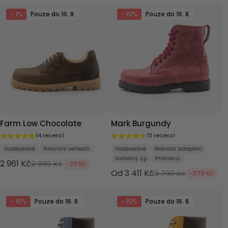
- 1%
Pouze do 16. 8.
- 10%
Pouze do 16. 8.
Farm Low Chocolate
Mark Burgundy
14 recenzí
13 recenzí
Voděodolné
Poloviční velikosti
Voděodolné
Možnost zateplení
Volitelný zip
Protiskluz
2 961 Kč
2 990 Kč
-29 Kč
Od 3 411 Kč
3 790 Kč
-379 Kč
- 10%
Pouze do 16. 8.
- 10%
Pouze do 16. 8.