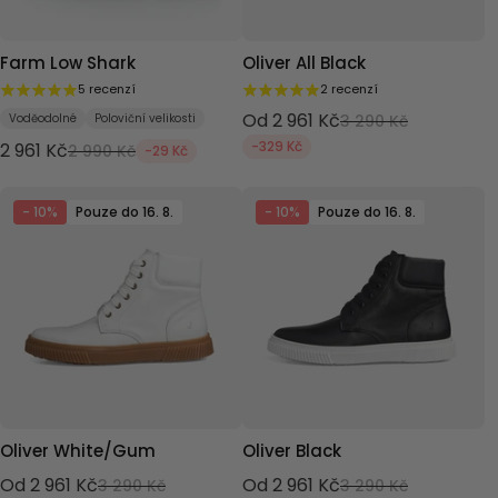
Farm Low Shark
Oliver All Black
5 recenzí
2 recenzí
Od 2 961 Kč
Voděodolné
Poloviční velikosti
3 290 Kč
-329 Kč
2 961 Kč
2 990 Kč
-29 Kč
- 10%
Pouze do 16. 8.
- 10%
Pouze do 16. 8.
Oliver White/Gum
Oliver Black
Od 2 961 Kč
Od 2 961 Kč
3 290 Kč
3 290 Kč