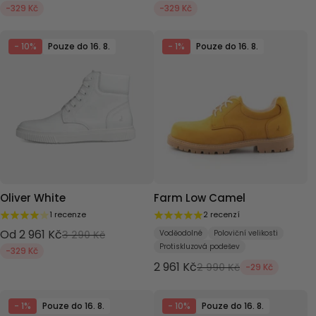
-329 Kč
-329 Kč
- 10%
Pouze do 16. 8.
- 1%
Pouze do 16. 8.
Oliver White
Farm Low Camel
1 recenze
2 recenzí
Od 2 961 Kč
3 290 Kč
Voděodolné
Poloviční velikosti
Protiskluzová podešev
-329 Kč
2 961 Kč
2 990 Kč
-29 Kč
- 1%
Pouze do 16. 8.
- 10%
Pouze do 16. 8.