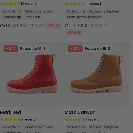
13 recenzí
4 recenzí
Voděodolné
Možnost zateplení
Voděodolné
Možnost zateplení
Volitelný zip
Protiskluz
Protiskluzová podešev
Od 3 411 Kč
Od 3 321 Kč
3 790 Kč
3 690 Kč
-379 Kč
-369 Kč
- 10%
Pouze do 16. 8.
- 10%
Pouze do 16. 8.
Mark Red
Mark Canyon
5 recenzí
7 recenzí
Voděodolné
Možnost zateplení
Voděodolné
Možnost zateplení
Volitelný zip
Protiskluz
Volitelný zip
Protiskluz