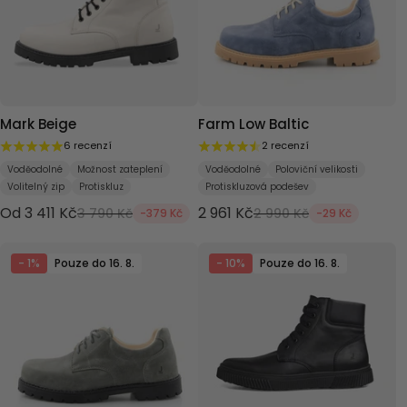
Mark Beige
Farm Low Baltic
6 recenzí
2 recenzí
Voděodolné
Možnost zateplení
Voděodolné
Poloviční velikosti
Volitelný zip
Protiskluz
Protiskluzová podešev
Od 3 411 Kč
2 961 Kč
3 790 Kč
2 990 Kč
-379 Kč
-29 Kč
- 1%
Pouze do 16. 8.
- 10%
Pouze do 16. 8.