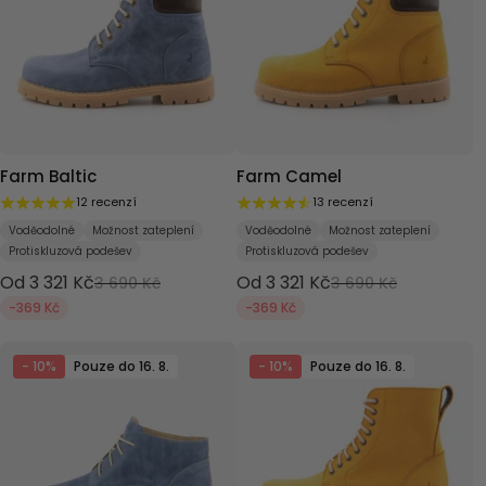
Farm Baltic
Farm Camel
12 recenzí
13 recenzí
Voděodolné
Možnost zateplení
Voděodolné
Možnost zateplení
Protiskluzová podešev
Protiskluzová podešev
Od 3 321 Kč
Od 3 321 Kč
3 690 Kč
3 690 Kč
-369 Kč
-369 Kč
- 10%
Pouze do 16. 8.
- 10%
Pouze do 16. 8.