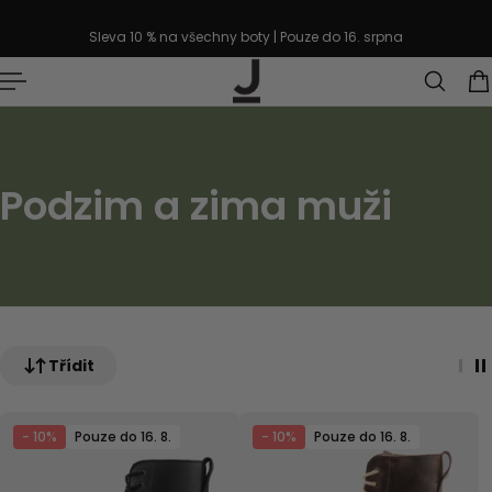
řejít k textu
Sleva 10 % na všechny boty | Pouze do 16. srpna
Podzim a zima muži
Třídit
- 10%
Pouze do 16. 8.
- 10%
Pouze do 16. 8.