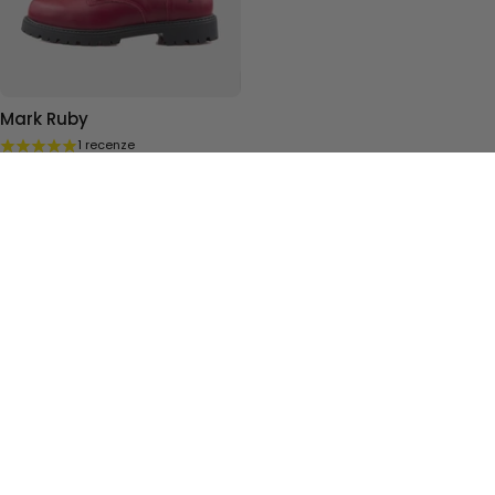
Mark Ruby
1 recenze
Voděodolné
Možnost zateplení
Volitelný zip
Protiskluz
Od 3 411 Kč
3 790 Kč
-379 Kč
KONTAKTY
info@jancarikshoes.cz