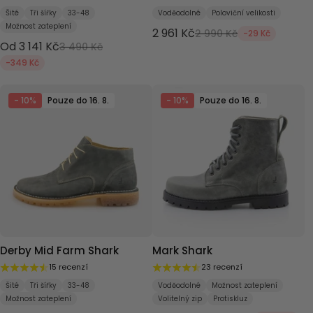
Šité
Tři šířky
33-48
Voděodolné
Poloviční velikosti
Možnost zateplení
2 961 Kč
2 990 Kč
-29 Kč
Od 3 141 Kč
3 490 Kč
-349 Kč
- 10%
Pouze do 16. 8.
- 10%
Pouze do 16. 8.
Derby Mid Farm Shark
Mark Shark
15 recenzí
23 recenzí
Šité
Tři šířky
33-48
Voděodolné
Možnost zateplení
Možnost zateplení
Volitelný zip
Protiskluz