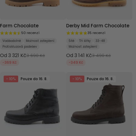
Farm Chocolate
Derby Mid Farm Chocolate
50 recenzí
35 recenzí
Voděodolné
Možnost zateplení
Šité
Tři šířky
33-48
Protiskluzová podešev
Možnost zateplení
Od 3 321 Kč
Od 3 141 Kč
3 690 Kč
3 490 Kč
-369 Kč
-349 Kč
- 10%
Pouze do 16. 8.
- 10%
Pouze do 16. 8.