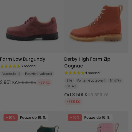
Farm Low Burgundy
Derby High Farm Zip
Cognac
6 recenzí
4 recenzí
Voděodolné
Poloviční velikosti
Šité
Volitelné zateplení
Tři šířky
2 961 Kč
2 990 Kč
-29 Kč
33-48
Od 3 501 Kč
3 890 Kč
-389 Kč
- 10%
Pouze do 16. 8.
- 10%
Pouze do 16. 8.