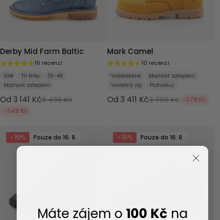
Derby Mid Farm Baltic
Mark Camel
16 recenzí
10 recenzí
Šité
Tři šířky
33-48
Voděodolné
Možnost zateplení
Možnost zateplení
Volitelný zip
Protiskluz
Od 3 141 Kč
Od 3 411 Kč
3 490 Kč
3 790 Kč
-379 Kč
-349 Kč
- 10%
Pouze do 16. 8.
- 10%
Pouze do 16. 8.
Máte zájem o
100 Kč
na