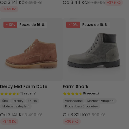
Od 3 141 Kč
Od 3 411 Kč
3 490 Kč
3 790 Kč
-379 Kč
-349 Kč
- 10%
Pouze do 16. 8.
- 10%
Pouze do 16. 8.
Derby Mid Farm Date
Farm Shark
13 recenzí
15 recenzí
Šité
Tři šířky
33-48
Voděodolné
Možnost zateplení
Možnost zateplení
Protiskluzová podešev
Od 3 141 Kč
Od 3 321 Kč
3 490 Kč
3 690 Kč
-349 Kč
-369 Kč