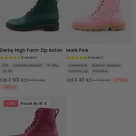
Derby High Farm Zip Aston
Mark Pink
3 recenzí
4 recenzí
Šité
Volitelné zateplení
Tři šířky
Voděodolné
Možnost zateplení
33-48
Volitelný zip
Protiskluz
Od 3 501 Kč
Od 3 411 Kč
3 890 Kč
3 790 Kč
-379 Kč
-389 Kč
- 10%
Pouze do 16. 8.