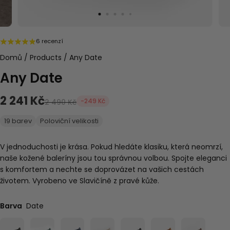
6 recenzí
Domů
/
Products
/
Any Date
Any Date
2 241 Kč
-249 Kč
2 490 Kč
19 barev
Poloviční velikosti
V jednoduchosti je krása. Pokud hledáte klasiku, která neomrzí,
naše kožené baleríny jsou tou správnou volbou. Spojte eleganci
s komfortem a nechte se doprovázet na vašich cestách
životem. Vyrobeno ve Slavičíně z pravé kůže.
Barva
Date