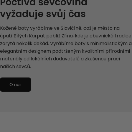
Poctivá ševcovina
vyžaduje svůj čas
Kožené boty vyrábíme ve Slavičíně, což je město na
úpatí Bílých Karpat poblíž Zlína, kde je obuvnická tradice
zarytá několik dekád. Vyrábíme boty s minimalistickým a
elegantním designem podtrženým kvalitními přírodními
materiály od lokálních dodavatelů a zkušenou prací
našich ševců.
O nás