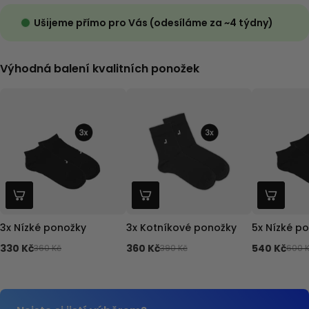
Ušijeme přímo pro Vás (odesíláme za ~4 týdny)
Výhodná balení kvalitních ponožek
3x Nízké ponožky
3x Kotníkové ponožky
5x Nízké p
330 Kč
360 Kč
540 Kč
360 Kč
390 Kč
600 