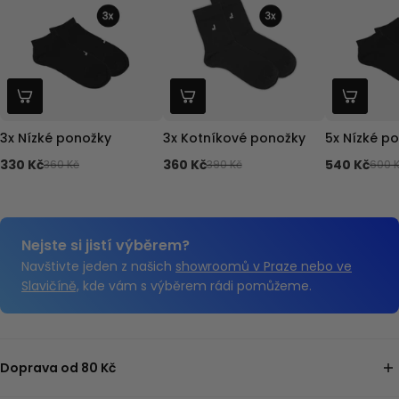
3x Nízké ponožky
3x Kotníkové ponožky
5x Nízké p
330 Kč
360 Kč
540 Kč
360 Kč
390 Kč
600 
Nejste si jistí výběrem?
Navštivte jeden z našich
showroomů v Praze nebo ve
Slavičíně,
kde vám s výběrem rádi pomůžeme.
Doprava od 80 Kč