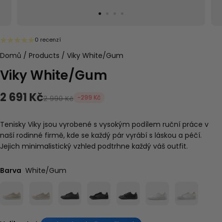
0 recenzí
Domů
/
Products
/
Viky White/Gum
Viky White/Gum
2 691 Kč
-299 Kč
2 990 Kč
Tenisky Viky jsou vyrobené s vysokým podílem ruční práce v
naší rodinné firmě, kde se každý pár vyrábí s láskou a péčí.
Jejich minimalistický vzhled podtrhne každý váš outfit.
Barva
White/Gum