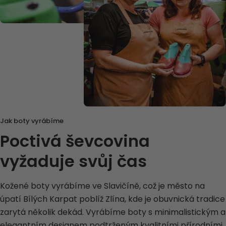
Jak boty vyrábíme
Poctivá ševcovina
vyžaduje svůj čas
Kožené boty vyrábíme ve Slavičíně, což je město na
úpatí Bílých Karpat poblíž Zlína, kde je obuvnická tradice
zarytá několik dekád. Vyrábíme boty s minimalistickým a
elegantním designem podtrženým kvalitními přírodními