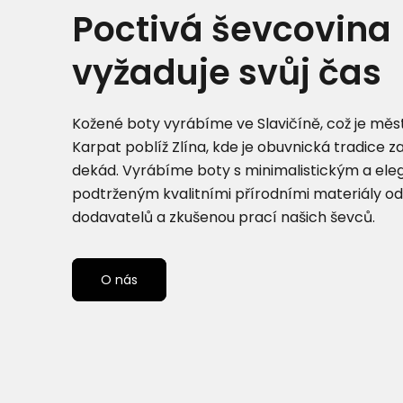
Poctivá ševcovina
vyžaduje svůj čas
Kožené boty vyrábíme ve Slavičíně, což je měst
Karpat poblíž Zlína, kde je obuvnická tradice z
dekád. Vyrábíme boty s minimalistickým a el
podtrženým kvalitními přírodními materiály od
dodavatelů a zkušenou prací našich ševců.
O nás