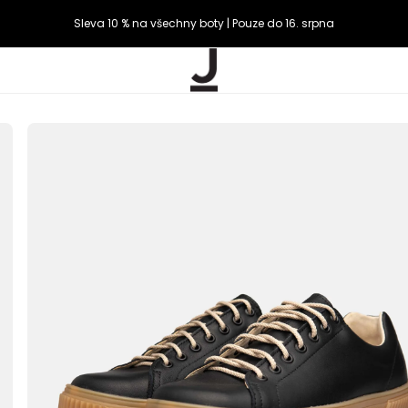
Sleva 10 % na všechny boty | Pouze do 16. srpna