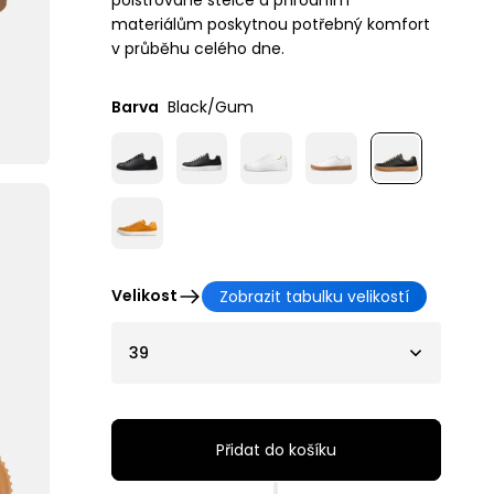
polstrované stélce a přírodním
materiálům poskytnou potřebný komfort
v průběhu celého dne.
Barva
Black/Gum
Velikost
Zobrazit tabulku velikostí
39
Přidat do košíku