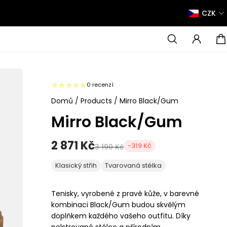
CZK
0 recenzí
Domů
/
Products
/
Mirro Black/Gum
Mirro Black/Gum
2 871 Kč
-319 Kč
3 190 Kč
Klasický střih
Tvarovaná stélka
Tenisky, vyrobené z pravé kůže, v barevné
kombinaci Black/Gum budou skvělým
doplňkem každého vašeho outfitu. Díky