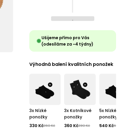
Ušijeme přímo pro Vás
(odesíláme za ~4 týdny)
Výhodná balení kvalitních ponožek
3x Nízké
3x Kotníkové
5x Nízké
ponožky
ponožky
ponožky
330 Kč
360 Kč
540 Kč
360 Kč
390 Kč
600 Kč