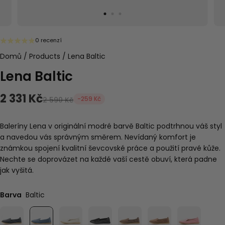
0 recenzí
Domů
/
Products
/
Lena Baltic
Lena Baltic
2 331 Kč
-259 Kč
2 590 Kč
Baleríny Lena v originální modré barvě Baltic podtrhnou váš styl
a navedou vás správným směrem. Nevídaný komfort je
známkou spojení kvalitní ševcovské práce a použití pravé kůže.
Nechte se doprovázet na každé vaší cestě obuví, která padne
jak vyšitá.
Barva
Baltic