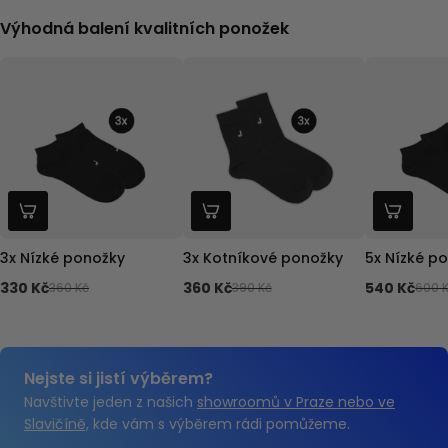
Výhodná balení kvalitních ponožek
3x Nízké ponožky
3x Kotníkové ponožky
5x Nízké p
330 Kč
360 Kč
540 Kč
360 Kč
390 Kč
600 
Nejste si jistí výběrem?
Navštivte jeden z našich
showroomů v Praze nebo ve
Slavičíně,
kde vám s výběrem rádi pomůžeme.