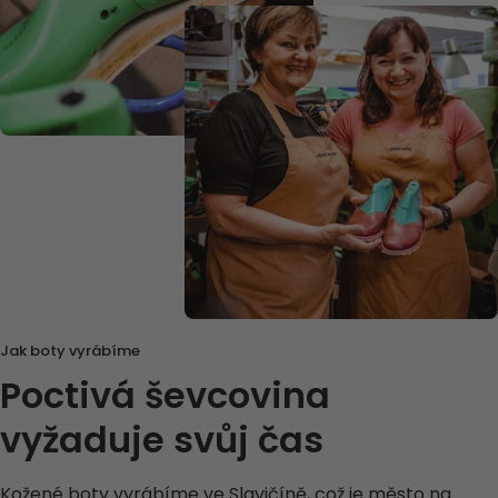
Jak boty vyrábíme
Poctivá ševcovina
vyžaduje svůj čas
Kožené boty vyrábíme ve Slavičíně, což je město na