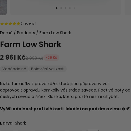
5 recenzí
Domů
/
Products
/
Farm Low Shark
Farm Low Shark
2 961 Kč
-29 Kč
2 990 Kč
Voděodolné
Poloviční velikosti
Nízké farmářky z pravé kůže, které jsou připraveny vás
doprovodit opravdu kamkoliv vás srdce zavede. Poctivé boty od
českých ševců a šiček. Klasika, která prostě nesmí chybět.
Vyšší odolnost proti vlhkosti. Ideální na podzim a zimu ❄️ 🍂
Barva
Shark