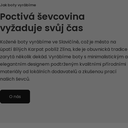
Jak boty vyrábíme
Poctivá ševcovina
vyžaduje svůj čas
Kožené boty vyrábíme ve Slavičíně, což je město na
úpatí Bílých Karpat poblíž Zlína, kde je obuvnická tradice
zarytá několik dekád. Vyrábíme boty s minimalistickým a
elegantním designem podtrženým kvalitními přírodními
materiály od lokálních dodavatelů a zkušenou prací
našich ševců.
O nás