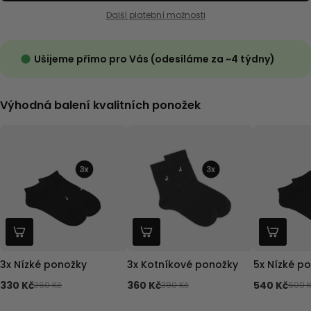
Další platební možnosti
Ušijeme přímo pro Vás (odesíláme za ~4 týdny)
Výhodná balení kvalitních ponožek
3x Nízké ponožky
3x Kotníkové ponožky
5x Nízké p
330 Kč
360 Kč
540 Kč
360 Kč
390 Kč
600 