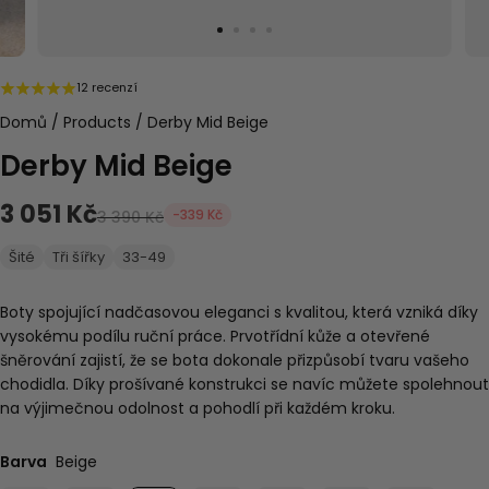
12 recenzí
Domů
/
Products
/
Derby Mid Beige
Derby Mid Beige
3 051 Kč
-339 Kč
3 390 Kč
Šité
Tři šířky
33-49
Boty spojující nadčasovou eleganci s kvalitou, která vzniká díky
vysokému podílu ruční práce. Prvotřídní kůže a otevřené
šněrování zajistí, že se bota dokonale přizpůsobí tvaru vašeho
chodidla. Díky prošívané konstrukci se navíc můžete spolehnout
na výjimečnou odolnost a pohodlí při každém kroku.
Barva
Beige