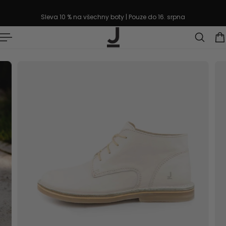
řejít k textu
Sleva 10 % na všechny boty | Pouze do 16. srpna