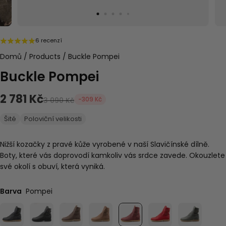
6 recenzí
Domů
/
Products
/
Buckle Pompei
Buckle Pompei
2 781 Kč
-309 Kč
3 090 Kč
Šité
Poloviční velikosti
Nižší kozačky z pravé kůže vyrobené v naší Slavičínské dílně.
Boty, které vás doprovodí kamkoliv vás srdce zavede. Okouzlete
své okolí s obuví, která vyniká.
Barva
Pompei