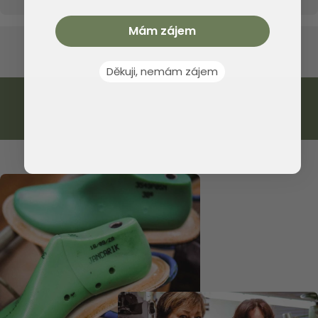
vlhkosti zvenčí do boty, a na druhé straně pomáhá propouštět
z obuvi vodní páry, které se při chůzi a pocení vytváří.
Mám zájem
Děkuji, nemám zájem