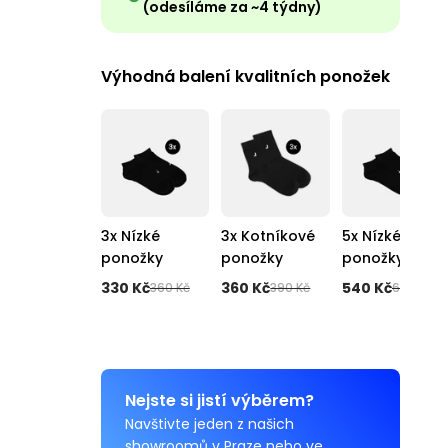
(odesíláme za ~4 týdny)
Výhodná balení kvalitních ponožek
3x Nízké
3x Kotníkové
5x Nízké
ponožky
ponožky
ponožky
330 Kč
360 Kč
540 Kč
360 Kč
390 Kč
600 Kč
Nejste si jistí výběrem?
Navštivte jeden z našich
showroomů v Praze nebo ve