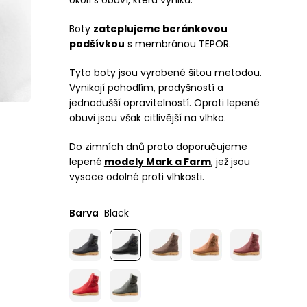
okolí s obuví, která vyniká.
Boty
zateplujeme beránkovou
podšívkou
s membránou TEPOR.
Tyto boty jsou vyrobené šitou metodou.
Vynikají pohodlím, prodyšností a
jednodušší opravitelností. Oproti lepené
obuvi jsou však citlivější na vlhko.
Do zimních dnů proto doporučujeme
lepené
modely Mark a Farm
, jež jsou
vysoce odolné proti vlhkosti.
Barva
Black