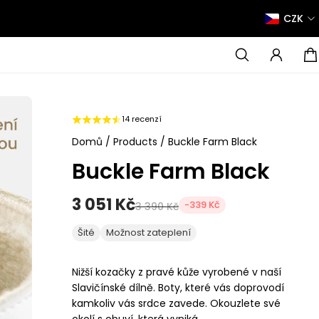
CZK
14 recenzí
Domů
/
Products
/
Buckle Farm Black
Buckle Farm Black
3 051 Kč
-339 Kč
3 390 Kč
Šité
Možnost zateplení
Nižší kozačky z pravé kůže vyrobené v naší
Slavičínské dílně. Boty, které vás doprovodí
kamkoliv vás srdce zavede. Okouzlete své