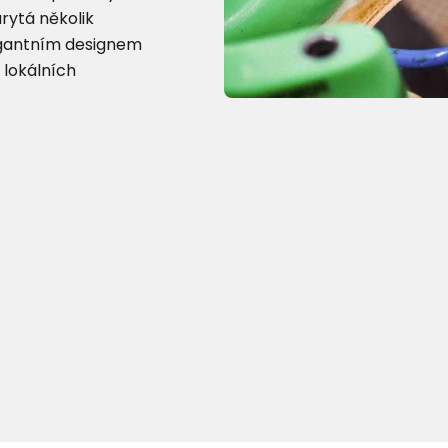
arytá několik
egantním designem
 lokálních