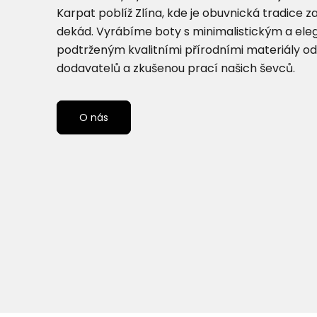
Karpat poblíž Zlína, kde je obuvnická tradice z
dekád. Vyrábíme boty s minimalistickým a el
podtrženým kvalitními přírodními materiály od
dodavatelů a zkušenou prací našich ševců.
O nás