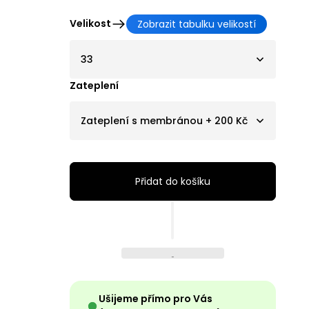
Velikost
Zobrazit tabulku velikostí
33
Zateplení
Zateplení s membránou + 200 Kč
Přidat do košíku
Ušijeme přímo pro Vás