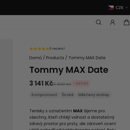
CZK
5 recenzí
Domů
/
Products
/
Tommy MAX Date
Tommy MAX Date
3 141 Kč
-349 Kč
3 490 Kč
Kompromisní
Široké
Měkčený došlap
Tenisky s označením
MAX
šijeme pro
všechny, kteří chtějí
volnost a dostatečný
zdravý prostor pro prsty
, ale zároveň ocení