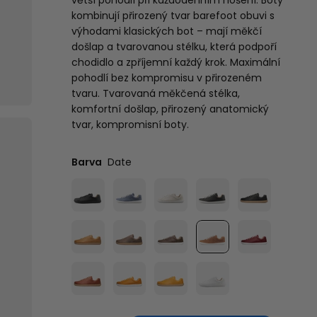
větší pohodlí při každodenním nošení
. Boty
kombinují přirozený tvar barefoot obuvi s
výhodami klasických bot – mají
měkčí
došlap a tvarovanou stélku
, která podpoří
chodidlo a zpříjemní každý krok. Maximální
pohodlí bez kompromisu v přirozeném
tvaru. Tvarovaná měkčená stélka,
komfortní došlap, přirozený anatomický
tvar, kompromisní boty.
Barva
Date