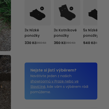
3x Nízké
3x Kotníkové
5x Nízké
ponožky
ponožky
ponožky
330 Kč
360 Kč
540 Kč
360 Kč
390 Kč
600 Kč
Nejste si jistí výběrem?
Navštivte jeden z našich
showroomů v Praze nebo ve
Slavičíně,
kde vám s výběrem rádi
pomůžeme.