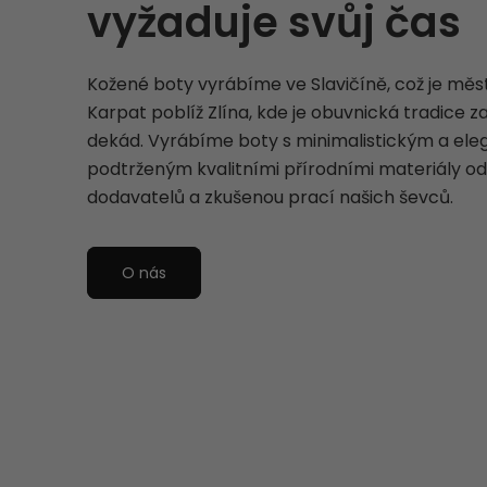
vyžaduje svůj čas
Kožené boty vyrábíme ve Slavičíně, což je měst
Karpat poblíž Zlína, kde je obuvnická tradice z
dekád. Vyrábíme boty s minimalistickým a el
podtrženým kvalitními přírodními materiály od
dodavatelů a zkušenou prací našich ševců.
O nás