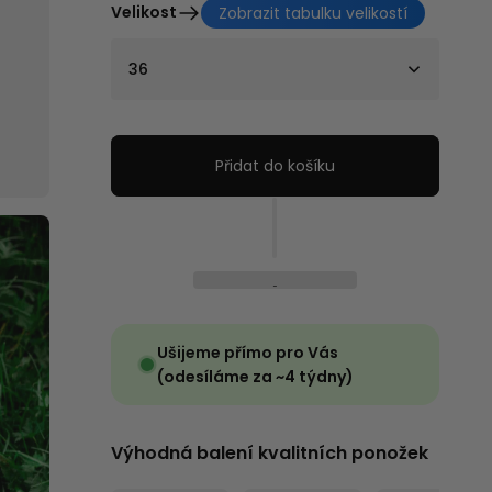
Velikost
Zobrazit tabulku velikostí
36
Přidat do košíku
Ušijeme přímo pro Vás
(odesíláme za ~4 týdny)
Výhodná balení kvalitních ponožek