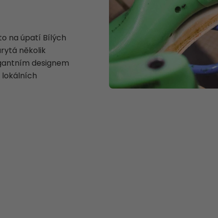
o na úpatí Bílých
arytá několik
egantním designem
 lokálních