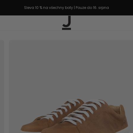
Sleva 10 % na všechny boty | Pouze do 16. srpna