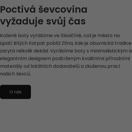
Poctivá ševcovina
vyžaduje svůj čas
Kožené boty vyrábíme ve Slavičíně, což je město na
úpatí Bílých Karpat poblíž Zlína, kde je obuvnická tradice
zarytá několik dekád. Vyrábíme boty s minimalistickým a
elegantním designem podtrženým kvalitními přírodními
materiály od lokálních dodavatelů a zkušenou prací
našich ševců.
O nás