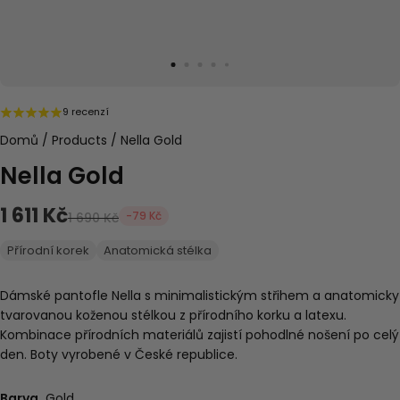
9 recenzí
Domů
/
Products
/
Nella Gold
Nella Gold
1 611 Kč
-79 Kč
1 690 Kč
Přírodní korek
Anatomická stélka
Dámské pantofle Nella s
minimalistickým střihem a anatomicky
tvarovanou koženou stélkou z přírodního korku a latexu.
Kombinace přírodních materiálů zajistí pohodlné nošení po celý
den. Boty vyrobené v České republice.
Barva
Gold