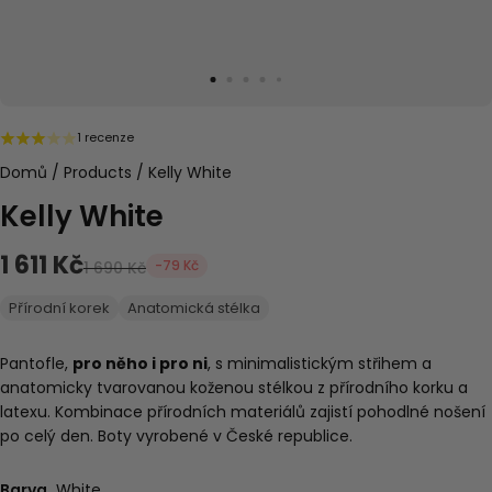
1 recenze
Domů
/
Products
/
Kelly White
Kelly White
1 611 Kč
-79 Kč
1 690 Kč
Přírodní korek
Anatomická stélka
Pantofle,
pro něho i pro ni
, s
minimalistickým střihem a
anatomicky tvarovanou koženou stélkou z přírodního korku a
latexu. Kombinace přírodních materiálů zajistí pohodlné nošení
po celý den. Boty vyrobené v České republice.
Barva
White