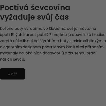
Poctivá ševcovina
vyžaduje svůj čas
Kožené boty vyrábíme ve Slavičíně, což je město na
úpatí Bílých Karpat poblíž Zlína, kde je obuvnická tradice
zarytá několik dekád. Vyrábíme boty s minimalistickým a
elegantním designem podtrženým kvalitními přírodními
materiály od lokálních dodavatelů a zkušenou prací
našich ševců.
O nás