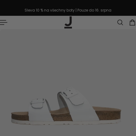
řejít k textu
Sleva 10 % na všechny boty | Pouze do 16. srpna