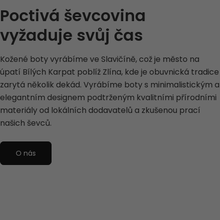
Poctivá ševcovina
vyžaduje svůj čas
Kožené boty vyrábíme ve Slavičíně, což je město na
úpatí Bílých Karpat poblíž Zlína, kde je obuvnická tradice
zarytá několik dekád. Vyrábíme boty s minimalistickým a
elegantním designem podtrženým kvalitními přírodními
materiály od lokálních dodavatelů a zkušenou prací
našich ševců.
O nás