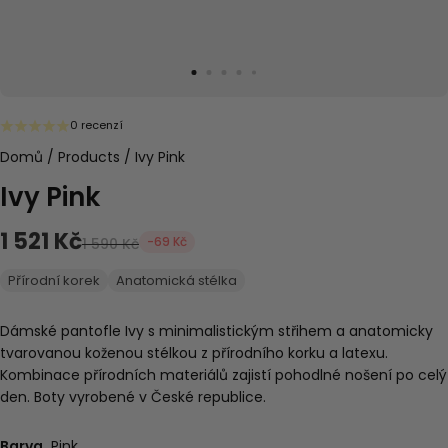
0 recenzí
Domů
/
Products
/
Ivy Pink
Ivy Pink
1 521 Kč
-69 Kč
1 590 Kč
Přírodní korek
Anatomická stélka
Dámské pantofle Ivy s
minimalistickým střihem a anatomicky
tvarovanou koženou stélkou z přírodního korku a latexu.
Kombinace přírodních materiálů zajistí pohodlné nošení po celý
den. Boty vyrobené v České republice.
Barva
Pink