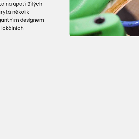
o na úpatí Bílých
arytá několik
egantním designem
 lokálních