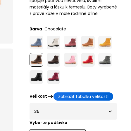
spojuje poctivou ševcovinu, kvalitní
materiály a lásku k řemeslu. Boty vyrobené
z pravé kůže v malé rodinné dílně.
Barva
Chocolate
Velikost
Zobrazit tabulku velikostí
35
Vyberte podšívku