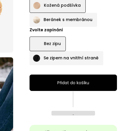
Kožená podšívka
Beránek s membránou
Zvolte zapínání
Bez zipu
Se zipem na vnitřní straně
Přidat do košíku