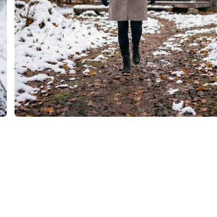
Máte zájem o
Váš
první 
Mám záj
Děkuji, nemám