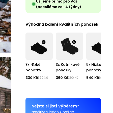
Ušijeme přímo pro Vás
(odesíláme za ~4 týdny)
Výhodná balení kvalitních ponožek
3x Nízké
3x Kotníkové
5x Nízké
ponožky
ponožky
ponožky
330 Kč
360 Kč
540 Kč
360 Kč
390 Kč
600 Kč
Nejste si jistí výběrem?
Navštivte jeden z našich