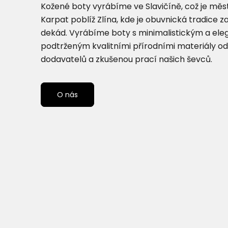
Kožené boty vyrábíme ve Slavičíně, což je měst
Karpat poblíž Zlína, kde je obuvnická tradice z
dekád. Vyrábíme boty s minimalistickým a el
podtrženým kvalitními přírodními materiály od
dodavatelů a zkušenou prací našich ševců.
O nás