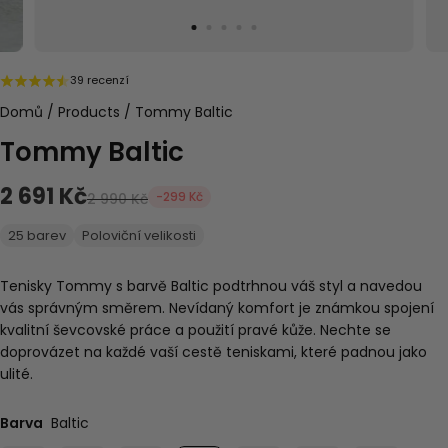
39 recenzí
Domů
/
Products
/
Tommy Baltic
Tommy Baltic
2 691 Kč
-299 Kč
2 990 Kč
25 barev
Poloviční velikosti
Tenisky Tommy s barvě Baltic podtrhnou váš styl a navedou
vás správným směrem. Nevídaný komfort je známkou spojení
kvalitní ševcovské práce a použití pravé kůže. Nechte se
doprovázet na každé vaší cestě teniskami, které padnou jako
ulité.
Barva
Baltic