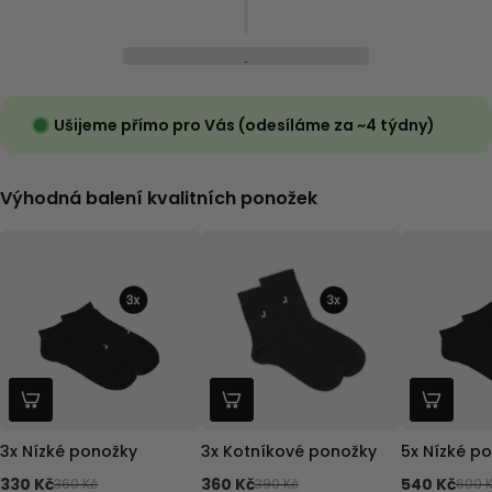
Ušijeme přímo pro Vás (odesíláme za ~4 týdny)
Výhodná balení kvalitních ponožek
3x Nízké ponožky
3x Kotníkové ponožky
5x Nízké p
330 Kč
360 Kč
540 Kč
360 Kč
390 Kč
600 