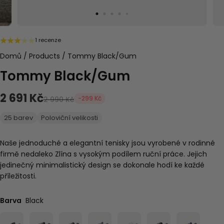
1 recenze
Domů
/
Products
/
Tommy Black/Gum
Tommy Black/Gum
2 691 Kč
-299 Kč
2 990 Kč
25 barev
Poloviční velikosti
Naše jednoduché a elegantní tenisky jsou vyrobené v rodinné
firmě nedaleko Zlína s vysokým podílem ruční práce. Jejich
jedinečný minimalistický design se dokonale hodí ke každé
příležitosti.
Barva
Black