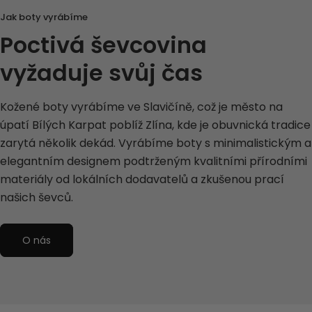
Jak boty vyrábíme
Poctivá ševcovina
vyžaduje svůj čas
Kožené boty vyrábíme ve Slavičíně, což je město na
úpatí Bílých Karpat poblíž Zlína, kde je obuvnická tradice
zarytá několik dekád. Vyrábíme boty s minimalistickým a
elegantním designem podtrženým kvalitními přírodními
materiály od lokálních dodavatelů a zkušenou prací
našich ševců.
O nás