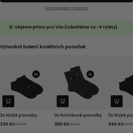
Další platební možnosti
Ušijeme přímo pro Vás (odesíláme za ~4 týdny)
Výhodná balení kvalitních ponožek
3x Nízké ponožky
3x Kotníkové ponožky
5x Nízké p
330 Kč
360 Kč
540 Kč
360 Kč
390 Kč
600 