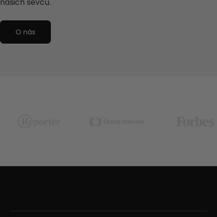
našich ševců.
O nás