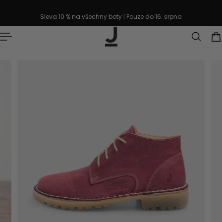
řejít k textu
Sleva 10 % na všechny boty | Pouze do 16. srpna