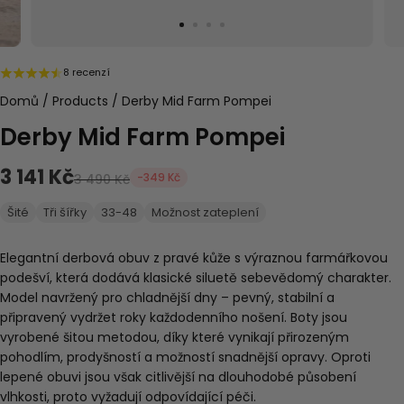
8 recenzí
Domů
/
Products
/
Derby Mid Farm Pompei
Derby Mid Farm Pompei
3 141 Kč
-349 Kč
3 490 Kč
Šité
Tři šířky
33-48
Možnost zateplení
Elegantní derbová obuv z pravé kůže s výraznou farmářkovou
podešví, která dodává klasické siluetě sebevědomý charakter.
Model navržený pro chladnější dny – pevný, stabilní a
připravený vydržet roky každodenního nošení. Boty jsou
vyrobené šitou metodou, díky které vynikají přirozeným
pohodlím, prodyšností a možností snadnější opravy. Oproti
lepené obuvi jsou však citlivější na dlouhodobé působení
vlhkosti, proto vyžadují odpovídající péči.