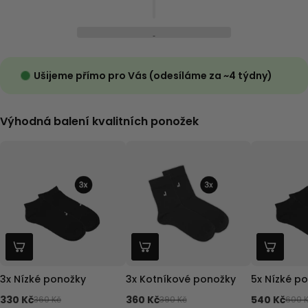
Ušijeme přímo pro Vás (odesíláme za ~4 týdny)
Výhodná balení kvalitních ponožek
3x Nízké ponožky
3x Kotníkové ponožky
5x Nízké p
330 Kč
360 Kč
540 Kč
360 Kč
390 Kč
600 