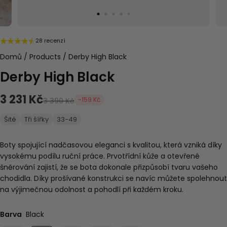
28 recenzí
Domů
/
Products
/
Derby High Black
Derby High Black
3 231 Kč
-159 Kč
3 390 Kč
Šité
Tři šířky
33-49
Boty spojující nadčasovou eleganci s kvalitou, která vzniká díky
vysokému podílu ruční práce. Prvotřídní kůže a otevřené
šněrování zajistí, že se bota dokonale přizpůsobí tvaru vašeho
chodidla. Díky prošívané konstrukci se navíc můžete spolehnout
na výjimečnou odolnost a pohodlí při každém kroku.
Barva
Black