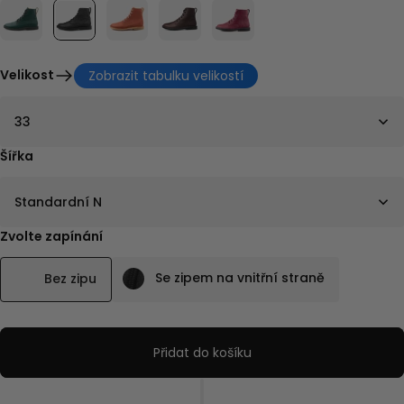
Velikost
Zobrazit tabulku velikostí
33
Šířka
Standardní N
Zvolte zapínání
Se zipem na vnitřní straně
Bez zipu
Přidat do košíku