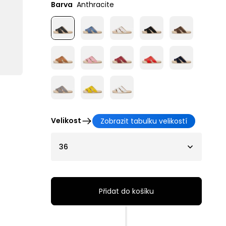
Barva
Anthracite
Velikost
Zobrazit tabulku velikostí
36
Přidat do košíku