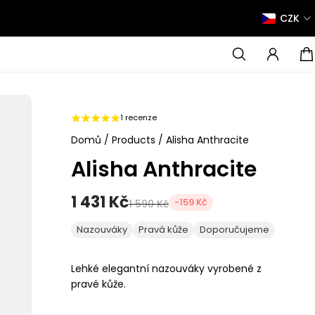
CZK
1 recenze
Domů
/
Products
/
Alisha Anthracite
Alisha Anthracite
1 431 Kč
-159 Kč
1 590 Kč
Nazouváky
Pravá kůže
Doporučujeme
Lehké elegantní nazouváky vyrobené z
pravé kůže.