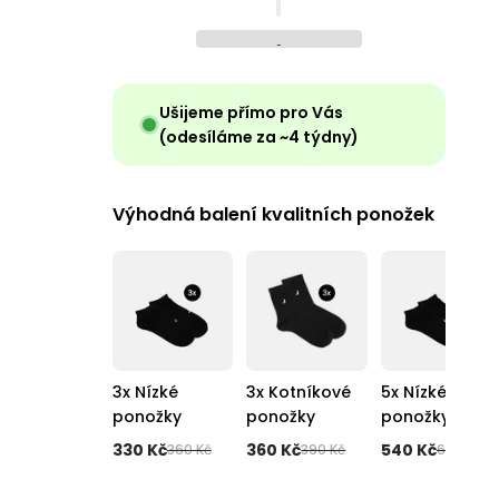
Ušijeme přímo pro Vás
(odesíláme za ~4 týdny)
Výhodná balení kvalitních ponožek
3x Nízké
3x Kotníkové
5x Nízké
ponožky
ponožky
ponožky
330 Kč
360 Kč
540 Kč
360 Kč
390 Kč
600 Kč