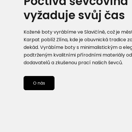
Poctivá ševcovina
vyžaduje svůj čas
Kožené boty vyrábíme ve Slavičíně, což je měst
Karpat poblíž Zlína, kde je obuvnická tradice z
dekád. Vyrábíme boty s minimalistickým a el
podtrženým kvalitními přírodními materiály od
dodavatelů a zkušenou prací našich ševců.
O nás