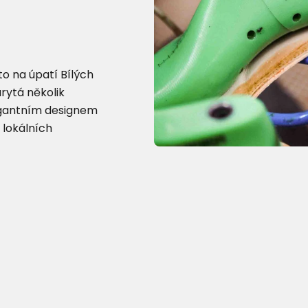
o na úpatí Bílých
arytá několik
egantním designem
 lokálních