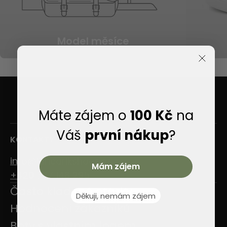
Model měsíce
Máte zájem o
100 Kč
na
Váš
první nákup
?
KONTAKTY
info@jancarikshoes.cz
Mám zájem
+420 737 148 295
Často kladené otázky
Děkuji, nemám zájem
Hodnocení zákazníků
Boty s vlastním logem