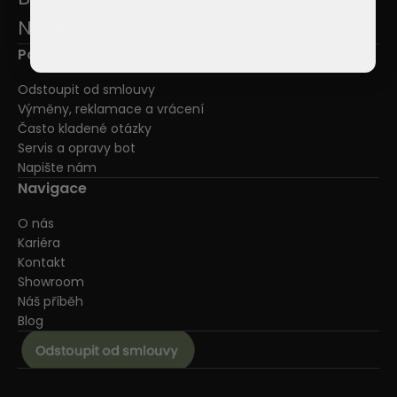
Naše showroomy
Podpora
Odstoupit od smlouvy
Výměny, reklamace a vrácení
Často kladené otázky
Servis a opravy bot
Napište nám
Navigace
O nás
Kariéra
Kontakt
Showroom
Náš příběh
Blog