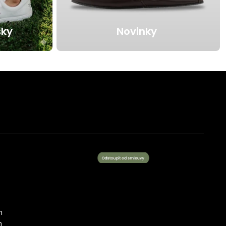
sky
Novinky
m
h