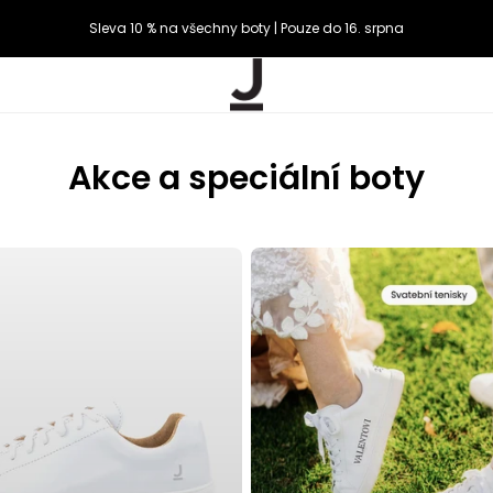
Sleva 10 % na všechny boty | Pouze do 16. srpna
Akce a speciální boty