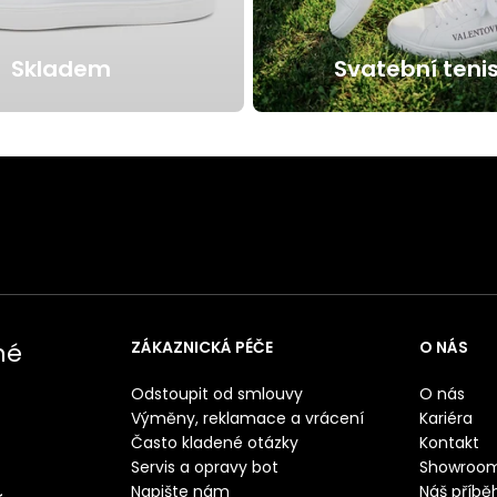
Skladem
Svatební teni
né
ZÁKAZNICKÁ PÉČE
O NÁS
Odstoupit od smlouvy
O nás
Výměny, reklamace a vrácení
Kariéra
Často kladené otázky
Kontakt
Servis a opravy bot
Showroo
Napište nám
Náš příbě