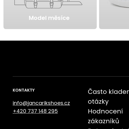
Model měsíce
KONTAKTY
Často klade
otázky
info@jancarikshoes.cz
Hodnocení
+420 737 148 295
zákazníků