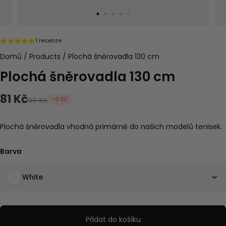
1 recenze
Domů
/
Products
/
Plochá šněrovadla 130 cm
Plochá šněrovadla 130 cm
81 Kč
-9 Kč
90 Kč
Plochá šněrovadla vhodná primárně do našich modelů tenisek.
Barva
White
Přidat do košíku