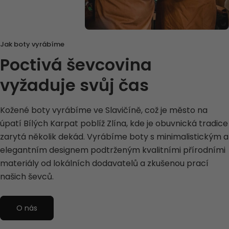
Jak boty vyrábíme
Poctivá ševcovina
vyžaduje svůj čas
Kožené boty vyrábíme ve Slavičíně, což je město na
úpatí Bílých Karpat poblíž Zlína, kde je obuvnická tradice
zarytá několik dekád. Vyrábíme boty s minimalistickým a
elegantním designem podtrženým kvalitními přírodními
materiály od lokálních dodavatelů a zkušenou prací
našich ševců.
O nás