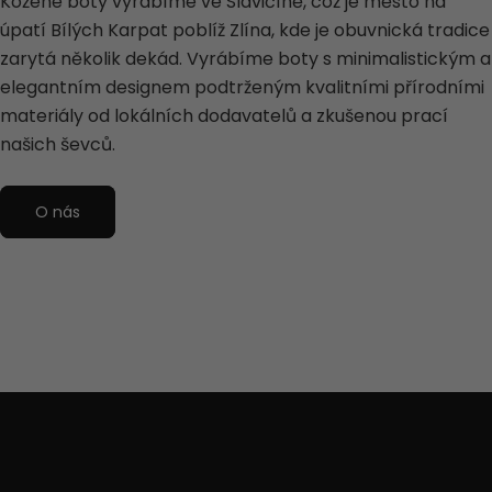
Kožené boty vyrábíme ve Slavičíně, což je město na
úpatí Bílých Karpat poblíž Zlína, kde je obuvnická tradice
zarytá několik dekád. Vyrábíme boty s minimalistickým a
elegantním designem podtrženým kvalitními přírodními
materiály od lokálních dodavatelů a zkušenou prací
našich ševců.
O nás