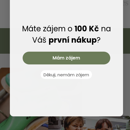
Ke všem botám vyrobeným v naší firmě poskytujeme
záruční i pozáruční servis, díky kterému dramaticky
prodloužíte život vašich bot.
Máte zájem o
100 Kč
na
Váš
první nákup
?
Mám zájem
Děkuji, nemám zájem