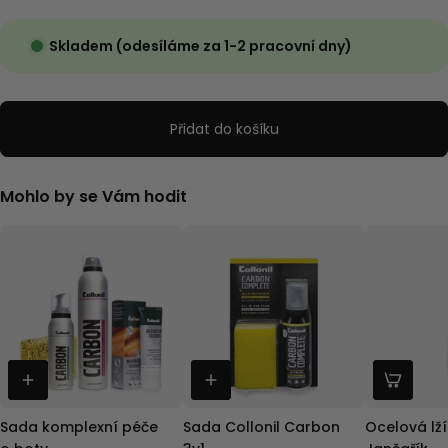
Skladem (odesíláme za 1-2 pracovní dny)
Přidat do košíku
Mohlo by se Vám hodit
Sada komplexní péče
Sada Collonil Carbon
Ocelová lž